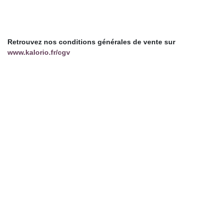
Se rendre au contenu
Retrouvez nos conditions générales de vente sur
www.kalorio.fr/cgv